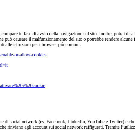
compare in fase di avvio della navigazione sul sito. Inoltre, potrai dis
ione può causare il malfunzionamento del sito o potrebbe rendere alcune
ti alle istruzioni per i browser più comuni:
-enable-or-allow-cookies
l=it
isattivare%20i%20cookie
icone di social network (es. Facebook, LinkedIn, YouTube e Twitter) e che
che rinviano agli account sui social network raffigurati. Tramite l’utilizzo