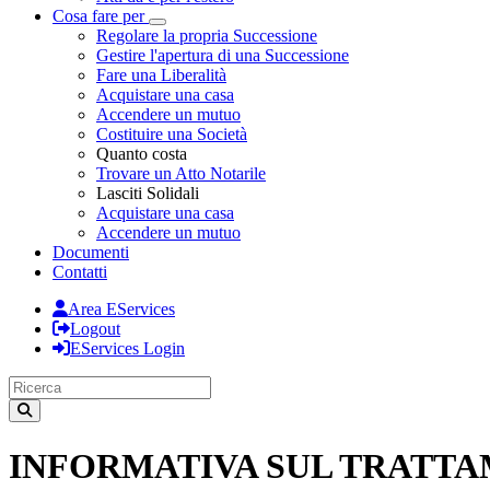
Cosa fare per
Toggle Dropdown
Regolare la propria Successione
Gestire l'apertura di una Successione
Fare una Liberalità
Acquistare una casa
Accendere un mutuo
Costituire una Società
Quanto costa
Trovare un Atto Notarile
Lasciti Solidali
Acquistare una casa
Accendere un mutuo
Documenti
Contatti
Area EServices
Logout
EServices Login
INFORMATIVA SUL TRATTAME