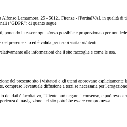
lfonso Lamarmora, 25 - 50121 Firenze - [PartitaIVA], in qualità di titol
onali ("GDPR") di quanto segue.
tenti, ponendo in essere ogni sforzo possibile e proporzionato per non ledere
del presente sito ed è valida per i suoi visitatori/utenti.
elativamente alle informazioni che il sito raccoglie e come le usa.
tazione del presente sito i visitatori e gli utenti approvano esplicitament
itte, compreso l'eventuale diffusione a terzi se necessaria per l'erogazione
ento dei dati è facoltativo, l'Utente può negare il consenso, e può revoc
esperienza di navigazione nel sito potrebbe essere compromessa.