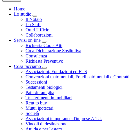
Home
Lo studio
Toggle Dropdown
Il Notaio
Lo Staff
Orari Ufficio
Collaborazioni
Servizi on-line
Toggle Dropdown
Richiesta Copia Atti
Crea Dichiarazione Sostitutiva
Consulenza
Richiesta Preventivo
Cosa facciamo
Toggle Dropdown
Associazioni, Fondazioni ed ETS
Convenzioni matrimoniali, Fondi patrimoniali e Contratti
Successioni
Testamenti biologici
Patti di famiglia
Trasferimenti immobiliari
Rent to buy
Mutui ipotecari
Società
Associazioni temporanee d'imprese A.T.I.
Vincoli di destinazione
Atti da e per l'estero