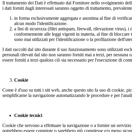
Il trattamento dei Dati è effettuato dal Fornitore nello svolgimento del
i dati forniti dagli interessati saranno oggetto di trattamento, prevalen
in forma esclusivamente aggregata e anonima al fine di verificar
alcun modo l'identificazione.
a fini di sicurezza (filtri antispam, firewall, rilevazione virus
conformemente alle leggi vigenti in materia, al fine di bloccare 
sono mai utilizzati per l'identificazione o la profilazione dell'utent
I dati raccolti dal sito durante il suo funzionamento sono utilizzati escl
personali rilevati dal sito non saranno forniti mai a terzi, per nessuna ra
essere forniti a terzi qualora ciò sia necessario per l'esecuzione di cont
Cookie
Come è d'uso su tutti i siti web, anche questo sito fa uso di cookie, pic
semplificarne la navigazione automatizzando le procedure e per l'analisi
Cookie tecnici
Cookie che servono a effettuare la navigazione o a fornire un servizio r
potrebbero essere compiute o sarebbero più complesse e/o meno sicure. 