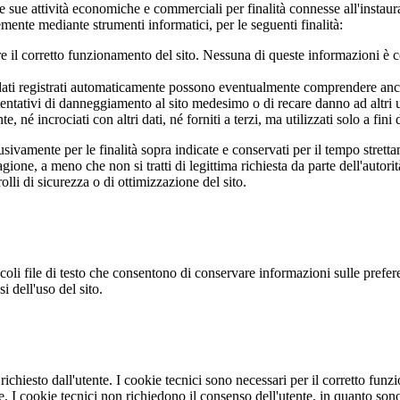
le sue attività economiche e commerciali per finalità connesse all'instau
temente mediante strumenti informatici, per le seguenti finalità:
e il corretto funzionamento del sito. Nessuna di queste informazioni è co
), i dati registrati automaticamente possono eventualmente comprendere anc
tentativi di danneggiamento al sito medesimo o di recare danno ad altri u
e, né incrociati con altri dati, né forniti a terzi, ma utilizzati solo a fini d
usivamente per le finalità sopra indicate e conservati per il tempo stretta
gione, a meno che non si tratti di legittima richiesta da parte dell'autorit
rolli di sicurezza o di ottimizzazione del sito.
coli file di testo che consentono di conservare informazioni sulle preferen
 dell'uso del sito.
ichiesto dall'utente. I cookie tecnici sono necessari per il corretto funz
I cookie tecnici non richiedono il consenso dell'utente, in quanto sono 