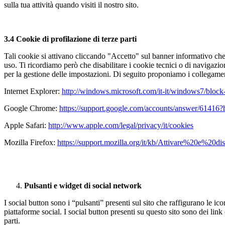
sulla tua attività quando visiti il nostro sito.
3.4 Cookie di profilazione di terze parti
Tali cookie si attivano cliccando "Accetto" sul banner informativo che 
uso. Ti ricordiamo però che disabilitare i cookie tecnici o di navigaz
per la gestione delle impostazioni. Di seguito proponiamo i collegamen
Internet Explorer:
http://windows.microsoft.com/it-it/windows7/block
Google Chrome:
https://support.google.com/accounts/answer/61416?h
Apple Safari:
http://www.apple.com/legal/privacy/it/cookies
Mozilla Firefox:
https://support.mozilla.org/it/kb/Attivare%20e%20d
Pulsanti e widget di social network
I social button sono i “pulsanti” presenti sul sito che raffigurano le 
piattaforme social. I social button presenti su questo sito sono dei link 
parti.