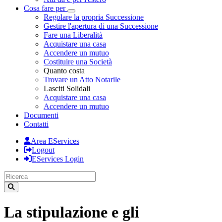
Cosa fare per
Toggle Dropdown
Regolare la propria Successione
Gestire l'apertura di una Successione
Fare una Liberalità
Acquistare una casa
Accendere un mutuo
Costituire una Società
Quanto costa
Trovare un Atto Notarile
Lasciti Solidali
Acquistare una casa
Accendere un mutuo
Documenti
Contatti
Area EServices
Logout
EServices Login
La stipulazione e gli