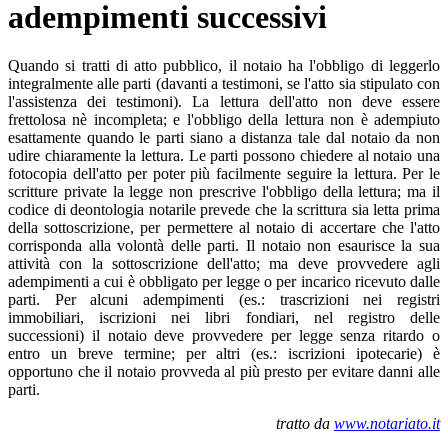
adempimenti successivi
Quando si tratti di atto pubblico, il notaio ha l'obbligo di leggerlo
integralmente alle parti (davanti a testimoni, se l'atto sia stipulato con
l'assistenza dei testimoni). La lettura dell'atto non deve essere
frettolosa nè incompleta; e l'obbligo della lettura non è adempiuto
esattamente quando le parti siano a distanza tale dal notaio da non
udire chiaramente la lettura. Le parti possono chiedere al notaio una
fotocopia dell'atto per poter più facilmente seguire la lettura. Per le
scritture private la legge non prescrive l'obbligo della lettura; ma il
codice di deontologia notarile prevede che la scrittura sia letta prima
della sottoscrizione, per permettere al notaio di accertare che l'atto
corrisponda alla volontà delle parti. Il notaio non esaurisce la sua
attività con la sottoscrizione dell'atto; ma deve provvedere agli
adempimenti a cui è obbligato per legge o per incarico ricevuto dalle
parti. Per alcuni adempimenti (es.: trascrizioni nei registri
immobiliari, iscrizioni nei libri fondiari, nel registro delle
successioni) il notaio deve provvedere per legge senza ritardo o
entro un breve termine; per altri (es.: iscrizioni ipotecarie) è
opportuno che il notaio provveda al più presto per evitare danni alle
parti.
tratto da
www.notariato.it