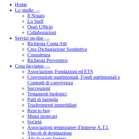
Home
Lo studio
Toggle Dropdown
Il Notaio
Lo Staff
Orari Ufficio
Collaborazioni
Servizi on-line
Toggle Dropdown
Richiesta Copia Atti
Crea Dichiarazione Sostitutiva
Consulenza
Richiesta Preventivo
Cosa facciamo
Toggle Dropdown
Associazioni, Fondazioni ed ETS
Convenzioni matrimoniali, Fondi patrimoniali e
Contratti di convivenza
Successioni
Testamenti biologici
Patti di famiglia
Trasferimenti immobiliari
Rent to buy
Mutui ipotecari
Società
Associazioni temporanee d'imprese A.T.I.
Vincoli di destinazione
Atti da e per l'estero