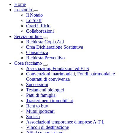
Home
Lo studio
Toggle Dropdown
Il Notaio
Lo Staff
Orari Ufficio
Collaborazioni
Servizi on-line
Toggle Dropdown
Richiesta Copia Atti
Crea Dichiarazione Sostitutiva
Consulenza
Richiesta Preventivo
Cosa facciamo
Toggle Dropdown
Associazioni, Fondazioni ed ETS
Convenzioni matrimoniali, Fondi patrimoniali e
Contratti di convivenza
Successioni
Testamenti biologici
Patti di famiglia
Trasferimenti immobiliari
Rent to buy
Mutui ipotecari
Società
Associazioni temporanee d'imprese A.T.I.
Vincoli di destinazione
Atti da e per l'estero