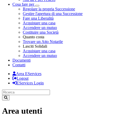
Cosa fare per
Toggle Dropdown
Regolare la propria Successione
Gestire l'apertura di una Successione
Fare una Liberalità
Acquistare una casa
Accendere un mutuo
Costituire una Società
Quanto costa
Trovare un Atto Notarile
Lasciti Solidali
Acquistare una casa
Accendere un mutuo
Documenti
Contatti
Area EServices
Logout
EServices Login
Area utenti