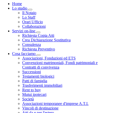
Home
Lo studio
Toggle Dropdown
Il Notaio
Lo Staff
Orari Ufficio
Collaborazioni
Servizi on-line
Toggle Dropdown
Richiesta Copia Atti
Crea Dichiarazione Sostitutiva
Consulenza
Richiesta Preventivo
Cosa facciamo
Toggle Dropdown
Associazioni, Fondazioni ed ETS
Convenzioni matrimoniali, Fondi patrimoniali e
Contratti di convivenza
Successioni
Testamenti biologici
Patti di famiglia
Trasferimenti immobiliari
Rent to buy
Mutui ipotecari
Società
Associazioni temporanee d'imprese A.T.I.
Vincoli di destinazione
Atti da e per l'estero