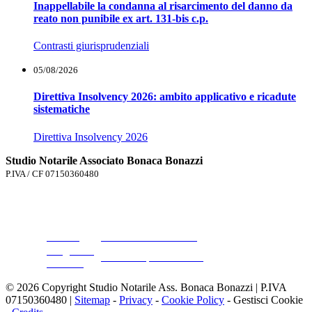
Inappellabile la condanna al risarcimento del danno da
reato non punibile ex art. 131-bis c.p.
Contrasti giurisprudenziali
05/08/2026
Direttiva Insolvency 2026: ambito applicativo e ricadute
sistematiche
Direttiva Insolvency 2026
Studio Notarile Associato Bonaca Bonazzi
P.IVA / CF 07150360480
055.577206
Telefono
-
055.577207
Uffici
Firenze
via La Marmora n. 25
Borgo San
viale Europa Unita n. 6
Lorenzo
© 2026 Copyright Studio Notarile Ass. Bonaca Bonazzi | P.IVA
07150360480 |
Sitemap
-
Privacy
-
Cookie Policy
-
Gestisci Cookie