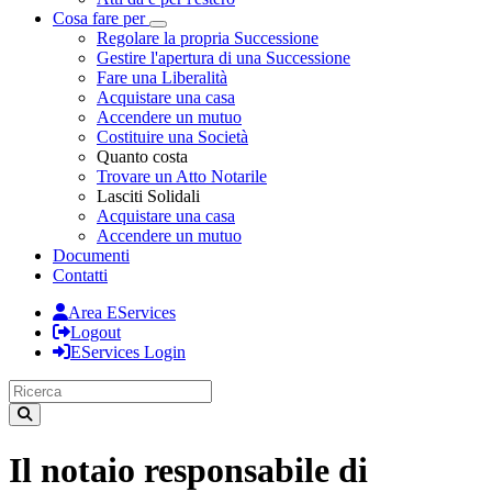
Cosa fare per
Toggle Dropdown
Regolare la propria Successione
Gestire l'apertura di una Successione
Fare una Liberalità
Acquistare una casa
Accendere un mutuo
Costituire una Società
Quanto costa
Trovare un Atto Notarile
Lasciti Solidali
Acquistare una casa
Accendere un mutuo
Documenti
Contatti
Area EServices
Logout
EServices Login
Il notaio responsabile di